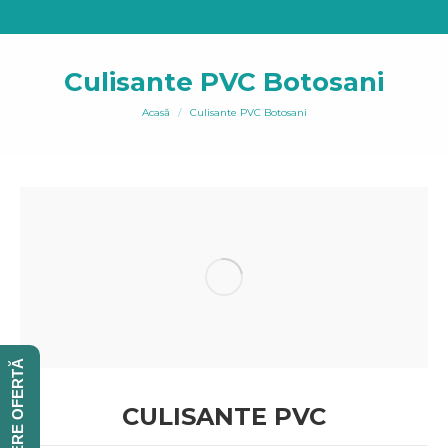
Culisante PVC Botosani
You are here:
Acasă
Culisante PVC Botosani
CERERE OFERTĂ
CULISANTE PVC