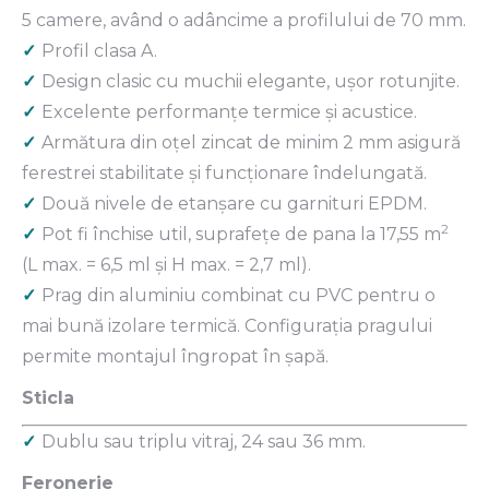
5 camere, având o adâncime a profilului de 70 mm.
✓
Profil clasa A.
✓
Design clasic cu muchii elegante, uşor rotunjite.
✓
Excelente performanțe termice şi acustice.
✓
Armătura din oţel zincat de minim 2 mm asigură
ferestrei stabilitate şi funcţionare îndelungată.
✓
Două nivele de etanşare cu garnituri EPDM.
2
✓
Pot fi închise util, suprafețe de pana la 17,55 m
(L max. = 6,5 ml şi H max. = 2,7 ml).
✓
Prag din aluminiu combinat cu PVC pentru o
mai bună izolare termică. Configuraţia pragului
permite montajul îngropat în şapă.
Sticla
✓
Dublu sau triplu vitraj, 24 sau 36 mm.
Feronerie