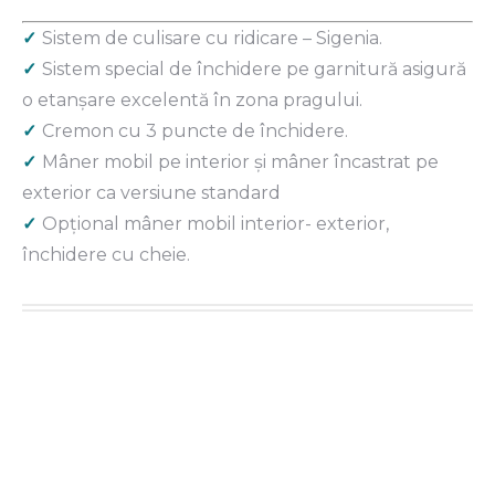
✓
Sistem de culisare cu ridicare – Sigenia.
✓
Sistem special de închidere pe garnitură asigură
o etanşare excelentă în zona pragului.
✓
Cremon cu 3 puncte de închidere.
✓
Mâner mobil pe interior și mâner încastrat pe
exterior ca versiune standard
✓
Opțional mâner mobil interior- exterior,
închidere cu cheie.
Click aici pentru a vedea produsele →