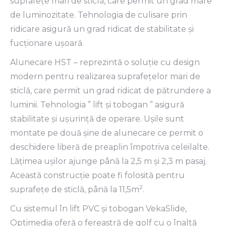
suprafeţe mari de sticlă, care permit un grad mare
de luminozitate. Tehnologia de culisare prin
ridicare asigură un grad ridicat de stabilitate și
fucţionare ușoară.
Alunecare HST – reprezintă o soluţie cu design
modern pentru realizarea suprafeţelor mari de
sticlă, care permit un grad ridicat de pătrundere a
luminii. Tehnologia ” lift şi tobogan ” asigură
stabilitate şi ușurinţă de operare. Uşile sunt
montate pe două şine de alunecare ce permit o
deschidere liberă de preaplin împotriva celeilalte.
Lăţimea uşilor ajunge până la 2,5 m şi 2,3 m pasaj.
Această construcţie poate fi folosită pentru
2
suprafeţe de sticlă, până la 11,5m
.
Cu sistemul în lift PVC şi tobogan VekaSlide,
Optimedia oferă o fereastră de golf cu ​o înaltă