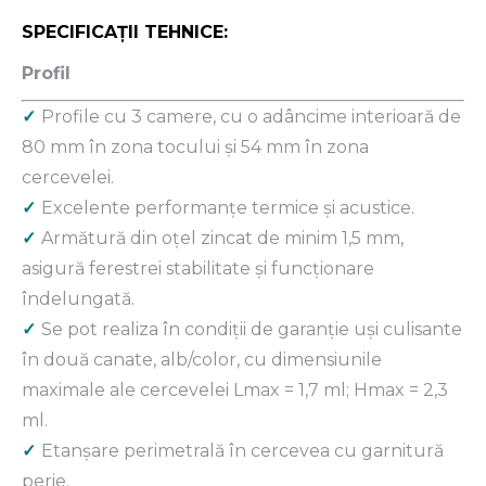
SPECIFICAȚII TEHNICE:
Profil
✓
Profile cu 3 camere, cu o adâncime interioară de
80 mm în zona tocului şi 54 mm în zona
cercevelei.
✓
Excelente performanţe termice şi acustice.
✓
Armătură din oţel zincat de minim 1,5 mm,
asigură ferestrei stabilitate şi funcţionare
îndelungată.
✓
Se pot realiza în condiţii de garanţie uşi culisante
în două canate, alb/color, cu dimensiunile
maximale ale cercevelei Lmax = 1,7 ml; Hmax = 2,3
ml.
✓
Etanşare perimetrală în cercevea cu garnitură
perie.