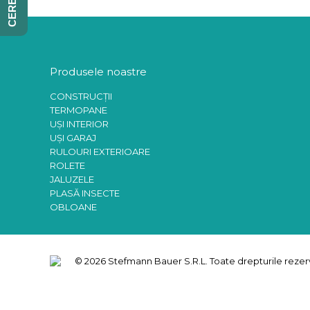
Click aici pentru a vedea produsele →
Produsele noastre
CONSTRUCȚII
TERMOPANE
UȘI INTERIOR
UȘI GARAJ
RULOURI EXTERIOARE
ROLETE
JALUZELE
PLASĂ INSECTE
OBLOANE
© 2026 Stefmann Bauer S.R.L. Toate drepturile rezer