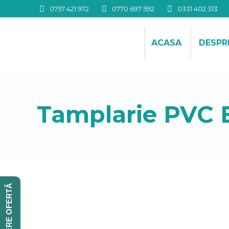
0757 421 972
0770 697 592
0331 402 313
ACASA
DESPR
Tamplarie PVC 
CERERE OFERTĂ
Click aici pentru a vedea produsele →