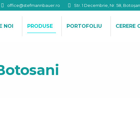
office@stefmannbauer.ro
Str. 1 Decembrie, Nr. 58, Botoșan
E NOI
PRODUSE
PORTOFOLIU
CERERE 
Botosani
Click aici pentru a vedea produsele →