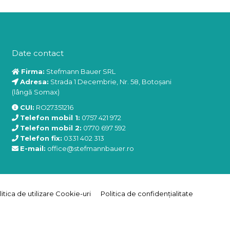
Date contact
Firma:
Stefmann Bauer SRL
Adresa:
Strada 1 Decembrie, Nr. 58, Botoșani
(lângă Somax)
CUI:
RO27351216
Telefon mobil 1:
0757 421 972
Telefon mobil 2:
0770 697 592
Telefon fix:
0331 402 313
E-mail:
office@stefmannbauer.ro
litica de utilizare Cookie-uri
Politica de confidențialitate